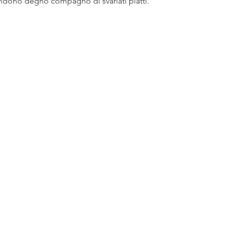
ndono degno compagno di svariati piatti.