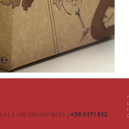
13 14
|
+39 329 247 8129 |
+39 0171 612