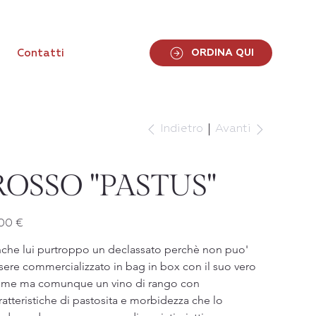
ORDINA QUI
Contatti
Indietro
Avanti
ROSSO "PASTUS"
zzo
00 €
che lui purtroppo un declassato perchè non puo' 
sere commercializzato in bag in box con il suo vero 
me ma comunque un vino di rango con 
ratteristiche di pastosita e morbidezza che lo 