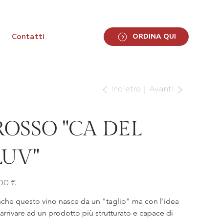
ORDINA QUI
Contatti
Indietro
Avanti
ROSSO "CA DEL
LUV"
zzo
00 €
che questo vino nasce da un "taglio" ma con l'idea 
 arrivare ad un prodotto più strutturato e capace di 