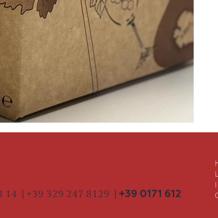
13 14
|
+39 329 247 8129 |
+39 0171 612